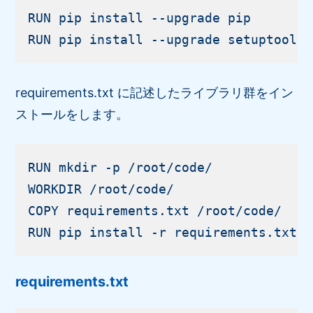
RUN pip install --upgrade pip

requirements.txt に記述したライブラリ群をイン
ストールをします。
RUN mkdir -p /root/code/

WORKDIR /root/code/

COPY requirements.txt /root/code/

requirements.txt