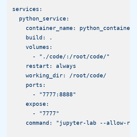
services:

  python_service:

    container_name: python_container

    build: .

    volumes:

      - "./code/:/root/code/"

    restart: always

    working_dir: /root/code/

    ports:

      - "7777:8888"

    expose:

      - "7777"

    command: "jupyter-lab --allow-roo