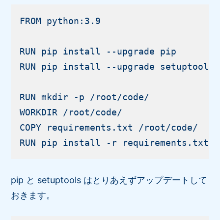
FROM python:3.9

RUN pip install --upgrade pip

RUN pip install --upgrade setuptools

RUN mkdir -p /root/code/

WORKDIR /root/code/

COPY requirements.txt /root/code/

pip と setuptools はとりあえずアップデートして
おきます。