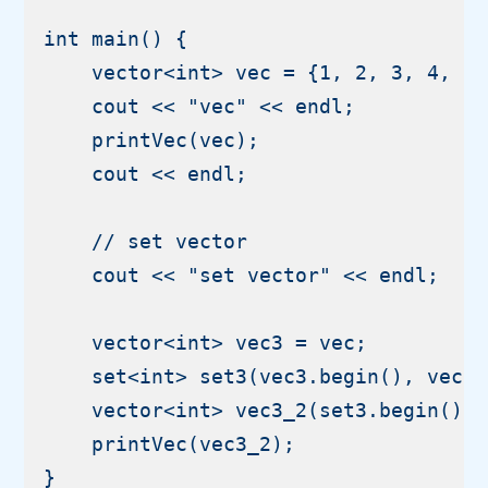
int main() {

    vector<int> vec = {1, 2, 3, 4, 5,
    cout << "vec" << endl;

    printVec(vec);

    cout << endl;

    // set vector

    cout << "set vector" << endl;

    vector<int> vec3 = vec;

    set<int> set3(vec3.begin(), vec3
    vector<int> vec3_2(set3.begin(),
    printVec(vec3_2);

}
