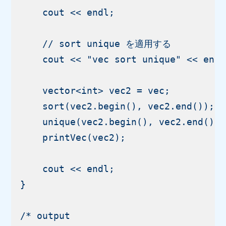
    cout << endl;

    // sort unique を適用する

    cout << "vec sort unique" << endl;
    vector<int> vec2 = vec;

    sort(vec2.begin(), vec2.end());

    unique(vec2.begin(), vec2.end());

    printVec(vec2);

    cout << endl;

}

/* output
