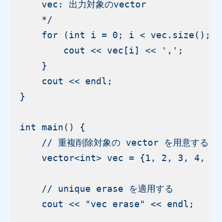
    vec: 出力対象のvector

    */

    for (int i = 0; i < vec.size(); i
        cout << vec[i] << ',';

    }

    cout << endl;

}

int main() {

    // 重複削除対象の vector を用意する

    vector<int> vec = {1, 2, 3, 4, 5,
    // unique erase を適用する

    cout << "vec erase" << endl;
