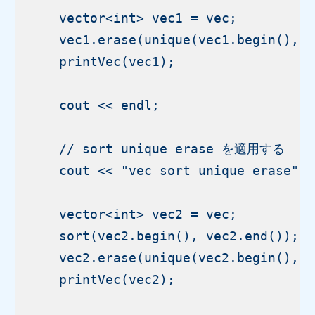
    vector<int> vec1 = vec;

    vec1.erase(unique(vec1.begin(), v
    printVec(vec1);

    cout << endl;

    // sort unique erase を適用する

    cout << "vec sort unique erase" <
    vector<int> vec2 = vec;

    sort(vec2.begin(), vec2.end());

    vec2.erase(unique(vec2.begin(), v
    printVec(vec2);
