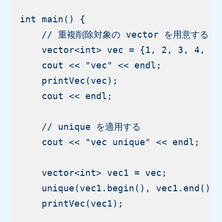
int main() {

    // 重複削除対象の vector を用意する

    vector<int> vec = {1, 2, 3, 4, 5,
    cout << "vec" << endl;

    printVec(vec);

    cout << endl;

    // unique を適用する

    cout << "vec unique" << endl;

    vector<int> vec1 = vec;

    unique(vec1.begin(), vec1.end());

    printVec(vec1);
