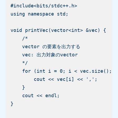
#include<bits/stdc++.h>

using namespace std;

void printVec(vector<int> &vec) {

    /*

    vector の要素を出力する

    vec: 出力対象のvector

    */

    for (int i = 0; i < vec.size(); i
        cout << vec[i] << ',';

    }

    cout << endl;

}
