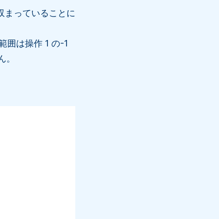
収まっていることに
は操作 1 の-1
ん。