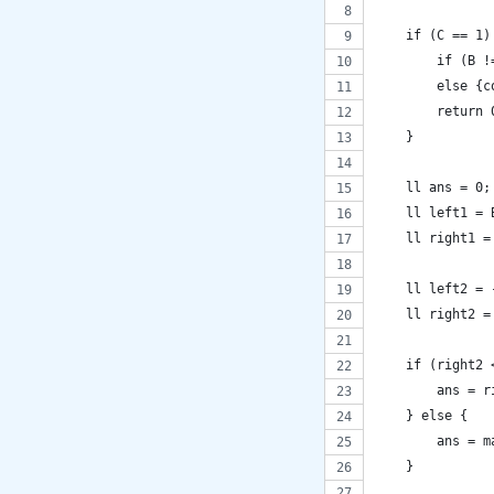
    if (C == 1)
        if (B !
        else {c
        return 
    }
    ll ans = 0;
    ll left1 = 
    ll right1 =
    ll left2 = 
    ll right2 =
    if (right2 
        ans = r
    } else {
        ans = m
    }