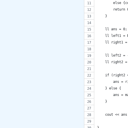
        else {c
        return 
    }
    ll ans = 0;
    ll left1 = 
    ll right1 =
    ll left2 = 
    ll right2 =
    if (right2 
        ans = r
    } else {
        ans = m
    }
    cout << ans
}