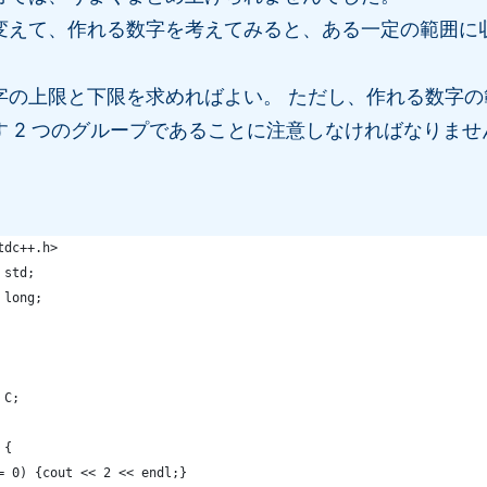
変えて、作れる数字を考えてみると、ある一定の範囲に
の上限と下限を求めればよい。 ただし、作れる数字の範囲
 2 つのグループであることに注意しなければなりませ
tdc++.h>
 std;
 long;
 C;
 {
= 0) {cout << 2 << endl;}