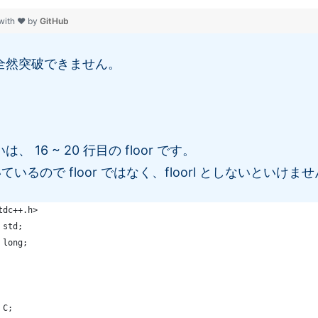
with ❤ by
GitHub
全然突破できません。
 16 ~ 20 行目の floor です。
を用いているので floor ではなく、floorl としないといけま
tdc++.h>
 std;
 long;
 C;