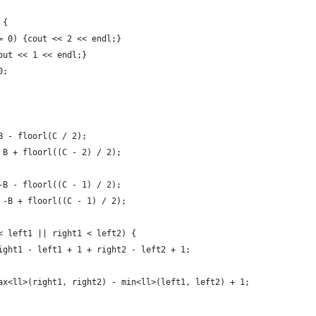
 {
= 0) {cout << 2 << endl;}
out << 1 << endl;}
0;
B - floorl(C / 2);
 B + floorl((C - 2) / 2);
-B - floorl((C - 1) / 2);
 -B + floorl((C - 1) / 2);
< left1 || right1 < left2) {
ight1 - left1 + 1 + right2 - left2 + 1;
ax<ll>(right1, right2) - min<ll>(left1, left2) + 1;