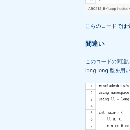
ARC112_B-1.cpp
hosted 
こらのコードでは
間違い
このコードの間違いは、
long long 型
#include<bits/s
using namespace
using ll = long
int main() {
    ll B, C;
    cin >> B >>