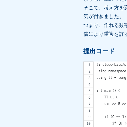
そこで、考え方を
気が付きました。
つまり、作れる数字
倍により重複を許す
提出コード
#include<bits/s
using namespace
using ll = long
int main() {
    ll B, C;
    cin >> B >>
    if (C == 1)
        if (B !