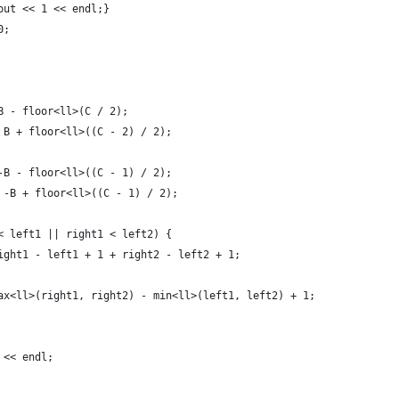
out << 1 << endl;}
0;
B - floor<ll>(C / 2);
 B + floor<ll>((C - 2) / 2);
-B - floor<ll>((C - 1) / 2);
 -B + floor<ll>((C - 1) / 2);
< left1 || right1 < left2) {
ight1 - left1 + 1 + right2 - left2 + 1;
ax<ll>(right1, right2) - min<ll>(left1, left2) + 1;
 << endl;