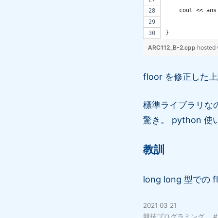
    cout << ans
}
ARC112_B-2.cpp
hosted
floor を修正した
標準ライブラリなのに
驚き。 pytho
教訓
long long 型での fl
2021 03 21
競技プログラミング